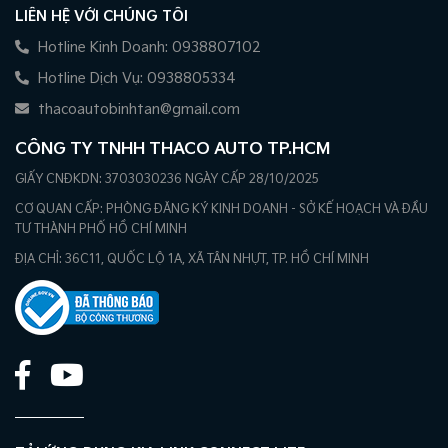
LIÊN HỆ VỚI CHÚNG TÔI
Hotline Kinh Doanh: 0938807102
Hotline Dịch Vụ: 0938805334
thacoautobinhtan@gmail.com
CÔNG TY TNHH THACO AUTO TP.HCM
GIẤY CNĐKDN: 3703030236 NGÀY CẤP 28/10/2025
CƠ QUAN CẤP: PHÒNG ĐĂNG KÝ KINH DOANH - SỞ KẾ HOẠCH VÀ ĐẦU
TƯ THÀNH PHỐ HỒ CHÍ MINH
ĐỊA CHỈ: 36C11, QUỐC LỘ 1A, XÃ TÂN NHỰT, TP. HỒ CHÍ MINH