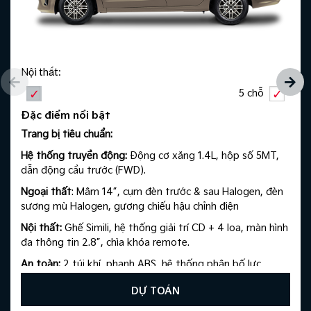
Nội thất:
5 chỗ
Đặc điểm nổi bật
Trang bị tiêu chuẩn: ​
​
Hệ thống truyền động:
Động cơ xăng 1.4L, hộp số 5MT,
dẫn động cầu trước (FWD).​ ​
Ngoại thất
: Mâm 14”, cụm đèn trước & sau Halogen, đèn
sương mù Halogen, gương chiếu hậu chỉnh điện
Nội thất:
Ghế Simili, hệ thống giải trí CD + 4 loa, màn hình
đa thông tin 2.8”, chìa khóa remote.​ ​
An toàn:
2 túi khí, phanh ABS, hệ thống phân bố lực
phanh EBD.
DỰ TOÁN