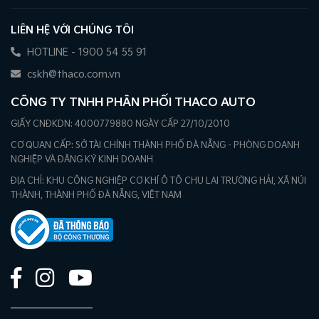
LIÊN HỆ VỚI CHÚNG TÔI
HOTLINE - 1900 54 55 91
cskh@thaco.com.vn
CÔNG TY TNHH PHÂN PHỐI THACO AUTO
GIẤY CNĐKDN: 4000779880 NGÀY CẤP 27/10/2010
CƠ QUAN CẤP: SỞ TÀI CHÍNH THÀNH PHỐ ĐÀ NẴNG - PHÒNG DOANH
NGHIỆP VÀ ĐĂNG KÝ KINH DOANH
ĐỊA CHỈ: KHU CÔNG NGHIỆP CƠ KHÍ Ô TÔ CHU LAI TRƯỜNG HẢI, XÃ NÚI
THÀNH, THÀNH PHỐ ĐÀ NẴNG, VIỆT NAM